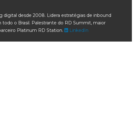
g digital desde 2008. Lidera estratégias de inbound
todo o Brasil. Palestrante do RD Summit, maior
parceiro Platinum RD Station.
LinkedIn