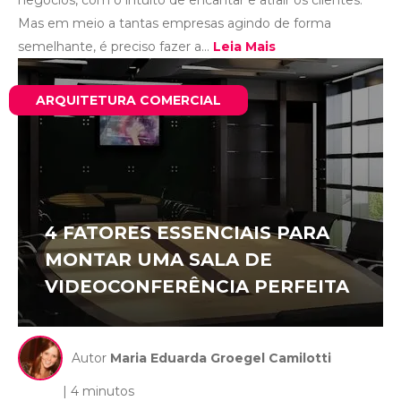
negócios, com o intuito de encantar e atrair os clientes.
Mas em meio a tantas empresas agindo de forma
semelhante, é preciso fazer a...
Leia Mais
ARQUITETURA COMERCIAL
4 FATORES ESSENCIAIS PARA
MONTAR UMA SALA DE
VIDEOCONFERÊNCIA PERFEITA
Autor
Maria Eduarda Groegel Camilotti
| 4 minutos