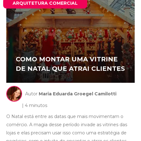
ARQUITETURA COMERCIAL
COMO MONTAR UMA VITRINE
DE NATAL QUE ATRAI CLIENTES
Autor
Maria Eduarda Groegel Camilotti
| 4 minutos
O Natal está entre as datas que mais movimentam o
comércio. A magia desse período invade as vitrines das
lojas e elas precisam usar isso como uma estratégia de