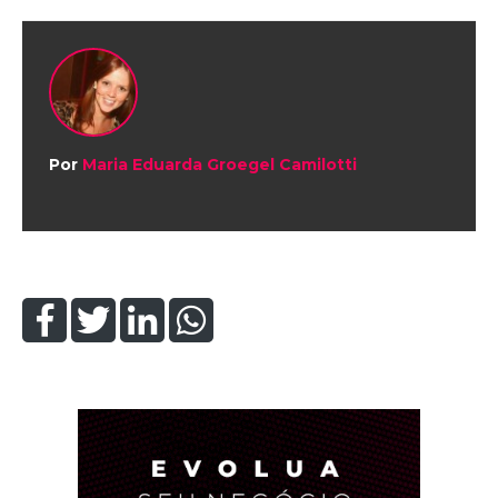
Por
Maria Eduarda Groegel Camilotti