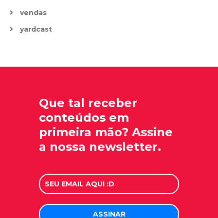
vendas
yardcast
Que tal receber
conteúdos em
primeira mão? Assine
a nossa newsletter.