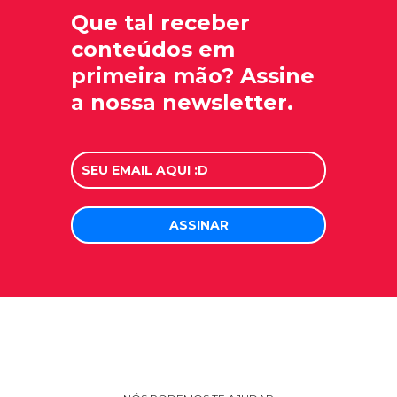
Que tal receber
conteúdos em
primeira mão? Assine
a nossa newsletter.