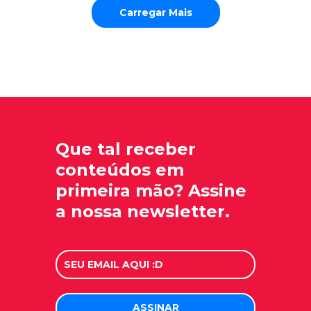
Carregar Mais
Que tal receber
conteúdos em
primeira mão? Assine
a nossa newsletter.